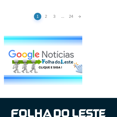
Posts
1
2
3
...
24
navigation