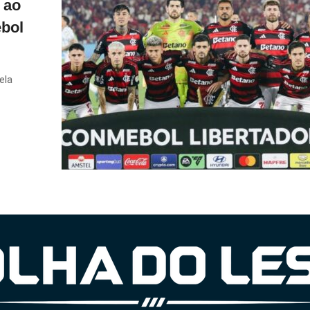
 ao
ebol
ela