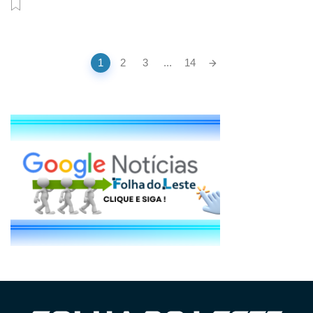
Posts
1
2
3
...
14
navigation