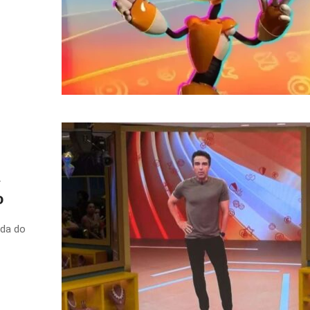
o
ada do