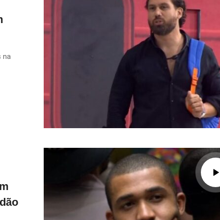
m
s na
om
edão