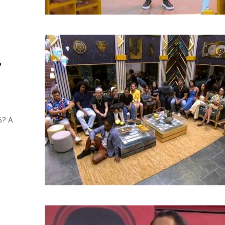
?
6? A