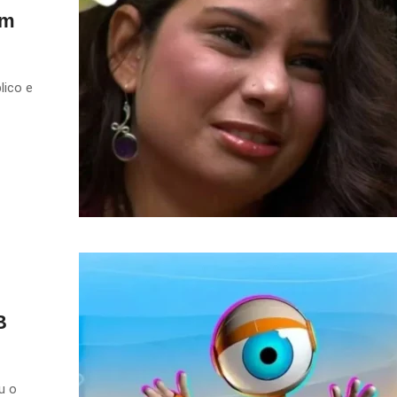
om
lico e
B
u o