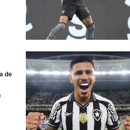
a de
d