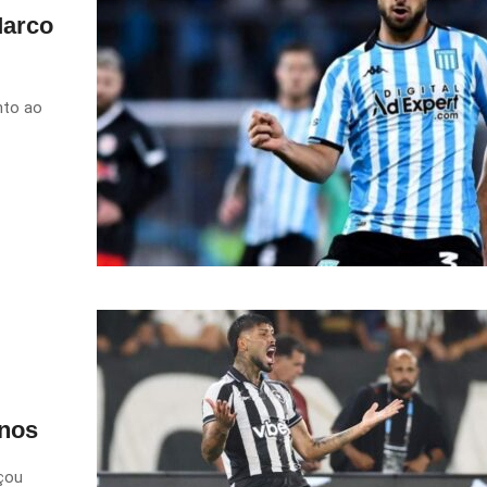
Marco
nto ao
anos
çou