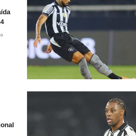
aída
24
to
ional