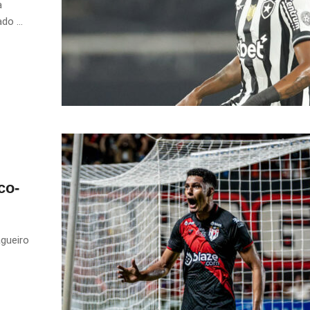
a
o ...
co-
agueiro