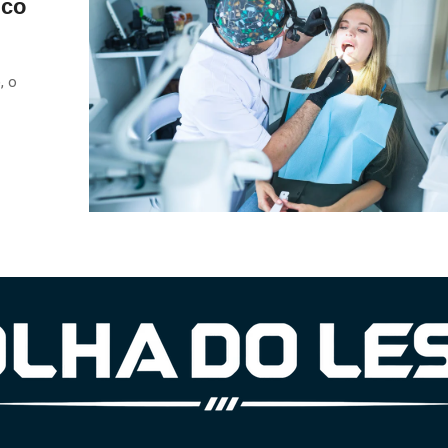
ico
, o