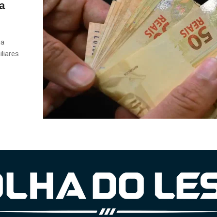
a
ma
liares