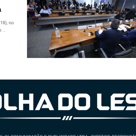
a
18), no
...