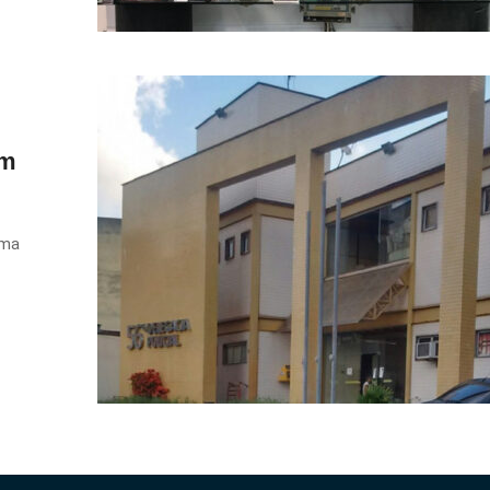
em
uma