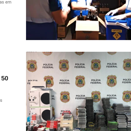
cas em
 50
os