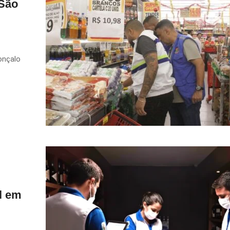
 São
onçalo
l em