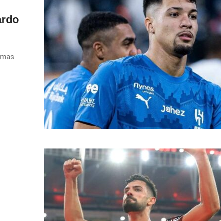
ardo
 mas