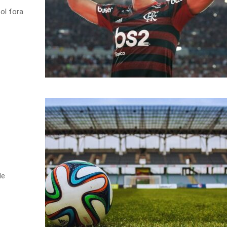
bol fora
de