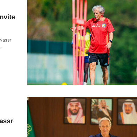
nvite
-Nassr
..
assr