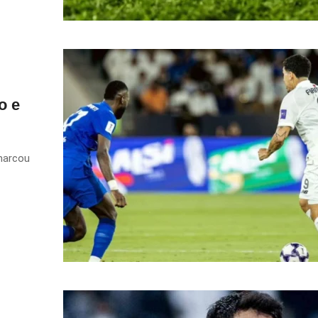
o e
marcou