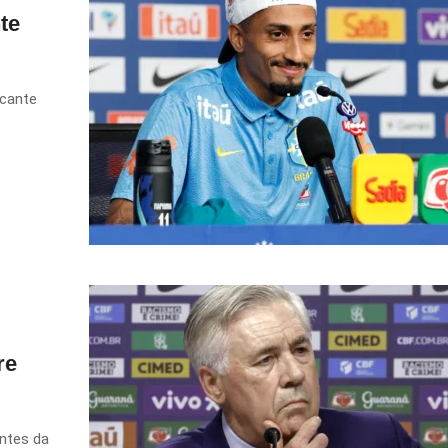
te
acante
re
antes da