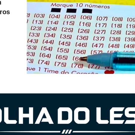
m
eros