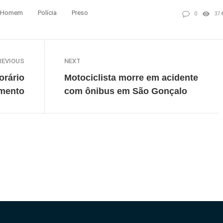
Homem
Polícia
Preso
0
37
REVIOUS
NEXT
orário
Motociclista morre em acidente
imento
com ônibus em São Gonçalo