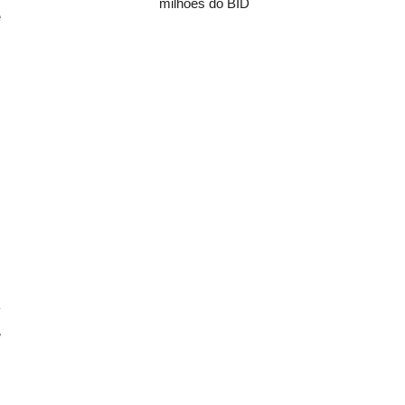
milhões do BID
e
s
a
,