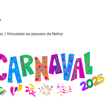
m
ão / Vinculado ao passeio da Neltur