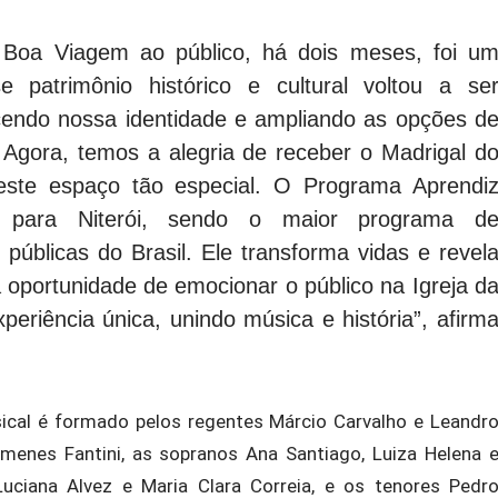
a Boa Viagem ao público, há dois meses, foi u
e patrimônio histórico e cultural voltou a se
ecendo nossa identidade e ampliando as opções d
. Agora, temos a alegria de receber o Madrigal d
este espaço tão especial. O Programa Aprendi
 para Niterói, sendo o maior programa d
públicas do Brasil. Ele transforma vidas e revel
a oportunidade de emocionar o público na Igreja d
riência única, unindo música e história”, afirm
ical é formado pelos regentes Márcio Carvalho e Leandr
imenes Fantini, as sopranos Ana Santiago, Luiza Helena 
 Luciana Alvez e Maria Clara Correia, e os tenores Pedr