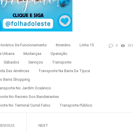
Horários De Funcionamento
Itinerário
Linha 15
0
35
e Urbana
Mudanças
Operação
Sábados
Serviços
Transporte
ida Das Américas
Transporte Na Barra Da Tijuca
o Barra Shopping
ansporte No Jardim Oceânico
orte No Recreio Dos Bandeirantes
orte No Terminal Curral Falso
Transporte Público
REVIOUS
NEXT