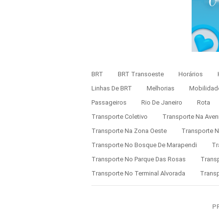
BRT
BRT Transoeste
Horários
Linhas De BRT
Melhorias
Mobilidad
Passageiros
Rio De Janeiro
Rota
Transporte Coletivo
Transporte Na Aven
Transporte Na Zona Oeste
Transporte N
Transporte No Bosque De Marapendi
Tr
Transporte No Parque Das Rosas
Transp
Transporte No Terminal Alvorada
Transp
P