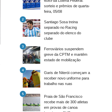
6089 da Loteria Federal:
sorteio e prêmios de quarta-
feira, 05/08
Santiago Sosa treina
separado no Racing
separado do elenco do
clube
Ferroviários suspendem
greve da CPTM e mantêm
estado de mobilização
a
s
Garis de Niterói começam a
s
receber novo uniforme para
trabalho nas ruas
s
Praia de São Francisco
recebe mais de 300 atletas
em provas de canoa