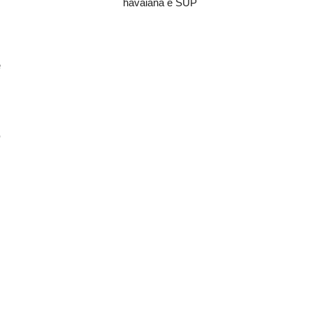
havaiana e SUP
–
.
e
–