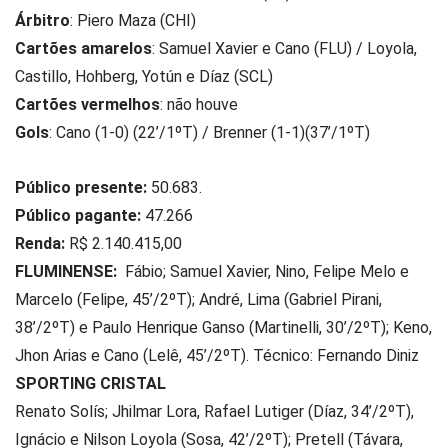
Árbitro
: Piero Maza (CHI)
Cartões amarelos
: Samuel Xavier e Cano (FLU) / Loyola,
Castillo, Hohberg, Yotún e Díaz (SCL)
Cartões vermelhos
: não houve
Gols
: Cano (1-0) (22’/1ºT) / Brenner (1-1)(37’/1ºT)
Público presente:
50.683.
Público pagante:
47.266
Renda:
R$ 2.140.415,00
FLUMINENSE:
Fábio; Samuel Xavier, Nino, Felipe Melo e
Marcelo (Felipe, 45’/2ºT); André, Lima (Gabriel Pirani,
38’/2ºT) e Paulo Henrique Ganso (Martinelli, 30’/2ºT); Keno,
Jhon Arias e Cano (Lelê, 45’/2ºT). Técnico: Fernando Diniz
SPORTING CRISTAL
Renato Solís; Jhilmar Lora, Rafael Lutiger (Díaz, 34’/2ºT),
Ignácio e Nilson Loyola (Sosa, 42’/2ºT); Pretell (Távara,