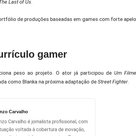
The Last of Us
.
portfólio de produções baseadas em games com forte apel
.
rrículo gamer
ona peso ao projeto. O ator já participou de
Um Film
ada como Blanka na próxima adaptação de
Street Fighter
.
nzo Carvalho
nzo Carvalho é jornalista profissional, com
tuação voltada à cobertura de inovação,