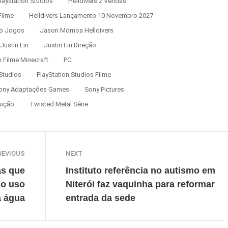
Playstation Studios
Helldivers 2 Vendas
Filme
Helldivers Lançamento 10 Novembro 2027
o Jogos
Jason Momoa Helldivers
Justin Lin
Justin Lin Direção
Filme Minecraft
PC
 Studios
PlayStation Studios Filme
ony Adaptações Games
Sony Pictures
dução
Twisted Metal Série
REVIOUS
NEXT
as que
Instituto referência no autismo em
 o uso
Niterói faz vaquinha para reformar
a água
entrada da sede