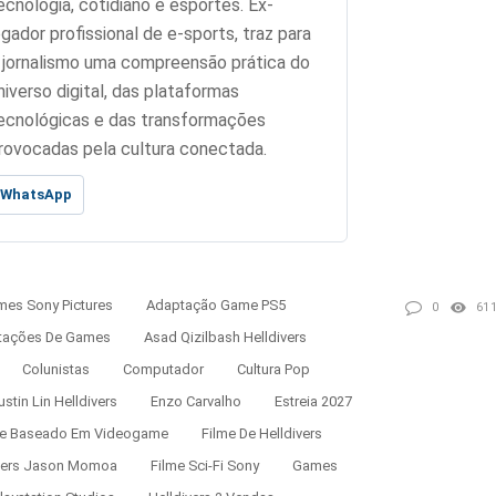
ecnologia, cotidiano e esportes. Ex-
ogador profissional de e-sports, traz para
 jornalismo uma compreensão prática do
niverso digital, das plataformas
ecnológicas e das transformações
rovocadas pela cultura conectada.
WhatsApp
es Sony Pictures
Adaptação Game PS5
0
61
tações De Games
Asad Qizilbash Helldivers
Colunistas
Computador
Cultura Pop
ustin Lin Helldivers
Enzo Carvalho
Estreia 2027
me Baseado Em Videogame
Filme De Helldivers
ivers Jason Momoa
Filme Sci-Fi Sony
Games