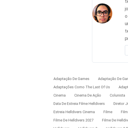
t
j
o
u
t
p
Adaptação De Games
Adaptação De Gam
Adaptações Como The Last Of Us
Adap
Cinema
Cinema De Ação
Colunista
Data De Estreia Filme Helldivers
Diretor J
Estreia Helldivers Cinema
Filme
Fil
Filme De Helldivers 2027
Filme De Helld