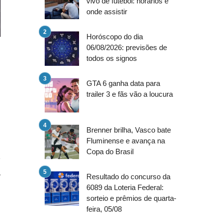
vivo de futebol: horários e
onde assistir
Horóscopo do dia
06/08/2026: previsões de
todos os signos
n
GTA 6 ganha data para
m
trailer 3 e fãs vão a loucura
Brenner brilha, Vasco bate
Fluminense e avança na
Copa do Brasil
e
,
Resultado do concurso da
6089 da Loteria Federal:
sorteio e prêmios de quarta-
feira, 05/08