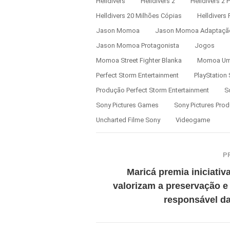
Helldivers
Helldivers 2
Helldivers 2 
Helldivers 20 Milhões Cópias
Helldivers 
Jason Momoa
Jason Momoa Adaptaçã
Jason Momoa Protagonista
Jogos
Momoa Street Fighter Blanka
Momoa Um 
Perfect Storm Entertainment
PlayStation
Produção Perfect Storm Entertainment
S
Sony Pictures Games
Sony Pictures Pro
Uncharted Filme Sony
Videogame
P
Maricá premia iniciativ
valorizam a preservação e
responsável d