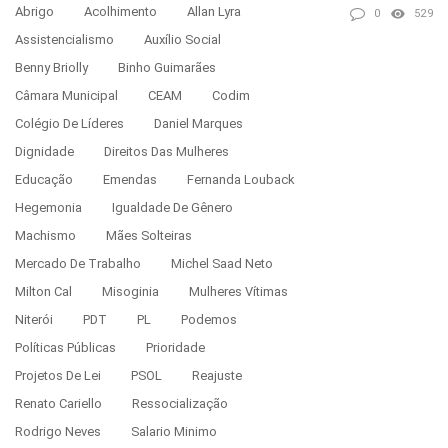
Abrigo
Acolhimento
Allan Lyra
0
529
Assistencialismo
Auxílio Social
Benny Briolly
Binho Guimarães
Câmara Municipal
CEAM
Codim
Colégio De Líderes
Daniel Marques
Dignidade
Direitos Das Mulheres
Educação
Emendas
Fernanda Louback
Hegemonia
Igualdade De Gênero
Machismo
Mães Solteiras
Mercado De Trabalho
Michel Saad Neto
Milton Cal
Misoginia
Mulheres Vítimas
Niterói
PDT
PL
Podemos
Políticas Públicas
Prioridade
Projetos De Lei
PSOL
Reajuste
Renato Cariello
Ressocialização
Rodrigo Neves
Salario Minimo