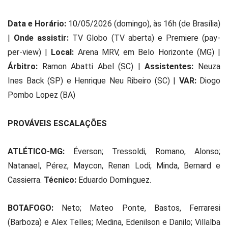
Data e Horário:
10/05/2026 (domingo), às 16h (de Brasília)
|
Onde assistir:
TV Globo (TV aberta) e Premiere (pay-
per-view) |
Local:
Arena MRV, em Belo Horizonte (MG) |
Árbitro:
Ramon Abatti Abel (SC) |
Assistentes:
Neuza
Ines Back (SP) e Henrique Neu Ribeiro (SC) |
VAR:
Diogo
Pombo Lopez (BA)
PROVÁVEIS ESCALAÇÕES
ATLÉTICO-MG:
Éverson; Tressoldi, Romano, Alonso;
Natanael, Pérez, Maycon, Renan Lodi; Minda, Bernard e
Cassierra.
Técnico:
Eduardo Domínguez.
BOTAFOGO:
Neto; Mateo Ponte, Bastos, Ferraresi
(Barboza) e Alex Telles; Medina, Edenilson e Danilo; Villalba